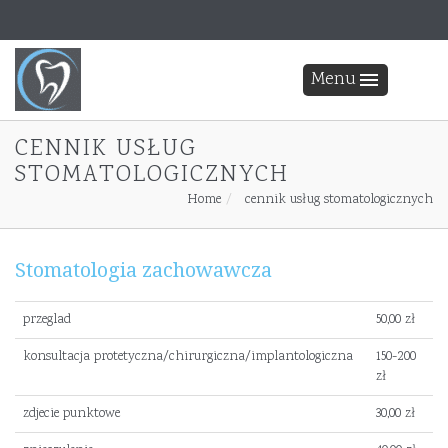
Menu
CENNIK USŁUG
STOMATOLOGICZNYCH
Home
cennik usług stomatologicznych
Stomatologia zachowawcza
przeglad
50,00 zł
konsultacja protetyczna/chirurgiczna/implantologiczna
150-200
zł
zdjecie punktowe
30,00 zł