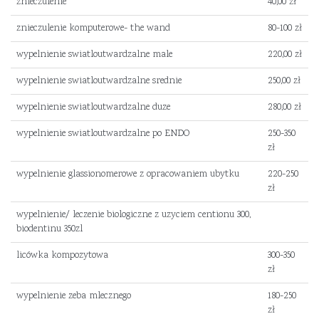
znieczulenie
40,00 zł
znieczulenie komputerowe- the wand
80-100 zł
wypelnienie swiatloutwardzalne male
220,00 zł
wypelnienie swiatloutwardzalne srednie
250,00 zł
wypelnienie swiatloutwardzalne duze
280,00 zł
wypelnienie swiatloutwardzalne po ENDO
250-350
zł
wypelnienie glassionomerowe z opracowaniem ubytku
220-250
zł
wypelnienie/ leczenie biologiczne z uzyciem centionu 300,
biodentinu 350zl
licówka kompozytowa
300-350
zł
wypelnienie zeba mlecznego
180-250
zł